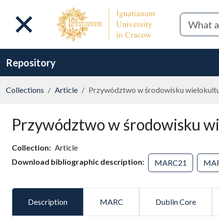
Repository
Collections
Article
Przywództwo w środowisku wielokul
Przywództwo w środowisku w
Collection
Article
Download bibliographic description
MARC21
MA
Description
MARC
Dublin Core