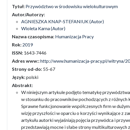
false
Tytuł:
Przywództwo w środowisku wielokulturowym
Autor/Autorzy:
AGNIESZKA KNAP-STEFANIUK (Autor)
Wioleta Karna (Autor)
Nazwa czasopisma:
Humanizacja Pracy
Rok:
2019
ISSN:
1643-7446
Adres www::
http://www.humanizacja-pracy.pl/witryna
Strony od-do:
55-67
Język:
polski
Abstrakt:
W niniejszym artykule podjęto tematykę przywództw
w stosunku do pracowników pochodzących z różnych kul
Sprawne funkcjonowanie współczesnych firm w dużym 
wizję przyszłości w oparciu o korzyści wynikające z z
artykułu autorki wyjaśniają pojęcia przywódca i przy
przedstawiają mocne i słabe strony multikulturowych