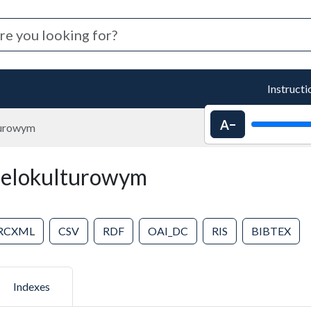
Instructi
Decrease text 
turowym
ielokulturowym
RCXML
CSV
RDF
OAI_DC
RIS
BIBTEX
Indexes