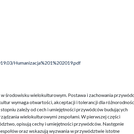
/2019.03/Humanizacja%201%202019.pdf
a w środowisku wielokulturowym. Postawa i zachowania przywód
tur wymaga otwartości, akceptacji i tolerancji dla różnorodnośc
stopniu zależy od cech i umiejętności przywódców budujących
arządzania wielokulturowymi zespołami. W pierwszej części
wództwo, opisują cechy i umiejętności przywódców. Następnie
 zespołów oraz wskazują wyzwania w przywództwie istotne