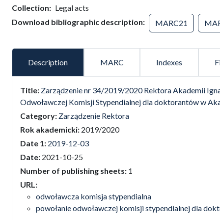
Collection
Legal acts
Download bibliographic description
MARC21
MA
Description
MARC
Indexes
F
false
Title:
Zarządzenie nr 34/2019/2020 Rektora Akademii Ignat
Odwoławczej Komisji Stypendialnej dla doktorantów w Ak
Category:
Zarządzenie Rektora
Rok akademicki:
2019/2020
Date 1:
2019-12-03
Date:
2021-10-25
Number of publishing sheets:
1
URL:
odwoławcza komisja stypendialna
powołanie odwoławczej komisji stypendialnej dla dok