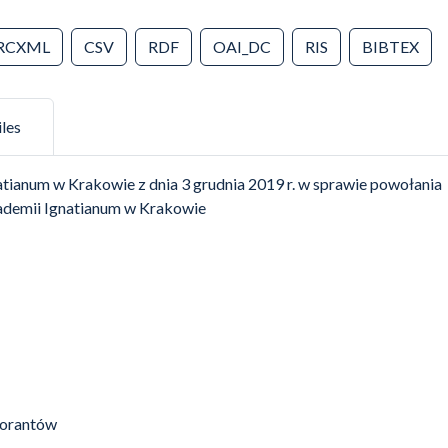
RCXML
CSV
RDF
OAI_DC
RIS
BIBTEX
iles
ianum w Krakowie z dnia 3 grudnia 2019 r. w sprawie powołania
ademii Ignatianum w Krakowie
torantów