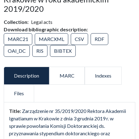
2019/2020
Collection
Legal acts
Download bibliographic description
MARC21
MARCXML
CSV
RDF
OAI_DC
RIS
BIBTEX
Description
MARC
Indexes
Files
false
Title:
Zarządzenie nr 35/2019/2020 Rektora Akademii
Ignatianum w Krakowie z dnia 3 grudnia 2019 r. w
sprawie powołania Komisji Doktoranckiej ds.
przyznawania stypendium doktoranckiego oraz