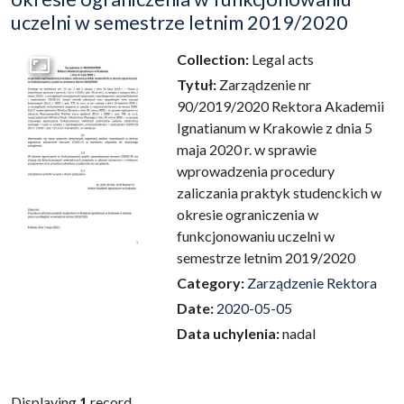
uczelni w semestrze letnim 2019/2020
Collection:
Legal acts
Go to the collection
Tytuł:
Zarządzenie nr
90/2019/2020 Rektora Akademii
Ignatianum w Krakowie z dnia 5
maja 2020 r. w sprawie
wprowadzenia procedury
zaliczania praktyk studenckich w
okresie ograniczenia w
funkcjonowaniu uczelni w
semestrze letnim 2019/2020
Category:
Zarządzenie Rektora
Date:
2020-05-05
Data uchylenia:
nadal
Displaying
1
record