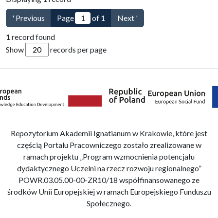
' Previous
Page
of 1
Next '
1
record found
Show
records per page
Repozytorium Akademii Ignatianum w Krakowie, które jest
częścią Portalu Pracowniczego zostało zrealizowane w
ramach projektu „Program wzmocnienia potencjału
dydaktycznego Uczelni na rzecz rozwoju regionalnego”
POWR.03.05.00-00-ZR10/18 współfinansowanego ze
środków Unii Europejskiej w ramach Europejskiego Funduszu
Społecznego.