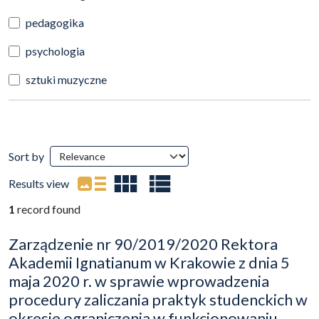
pedagogika
psychologia
sztuki muzyczne
Search Results
Sort by
(automatic content reloading)
Results view
1
record found
Zarządzenie nr 90/2019/2020 Rektora
Akademii Ignatianum w Krakowie z dnia 5
maja 2020 r. w sprawie wprowadzenia
procedury zaliczania praktyk studenckich w
okresie ograniczenia w funkcjonowaniu