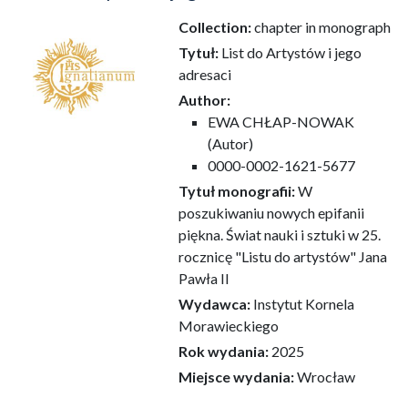
Collection:
chapter in monograph
Tytuł:
List do Artystów i jego
adresaci
Author:
EWA CHŁAP-NOWAK
(Autor)
0000-0002-1621-5677
Tytuł monografii:
W
poszukiwaniu nowych epifanii
piękna. Świat nauki i sztuki w 25.
rocznicę "Listu do artystów" Jana
Pawła II
Wydawca:
Instytut Kornela
Morawieckiego
Rok wydania:
2025
Miejsce wydania:
Wrocław