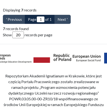
Displaying
7
records
' Previous
Page
of 1
Next '
7
records found
Show
records per page
Repozytorium Akademii Ignatianum w Krakowie, które jest
częścią Portalu Pracowniczego zostało zrealizowane w
ramach projektu „Program wzmocnienia potencjału
dydaktycznego Uczelni na rzecz rozwoju regionalnego”
POWR.03.05.00-00-ZR10/18 współfinansowanego ze
środków Unii Europejskiej w ramach Europejskiego Funduszu