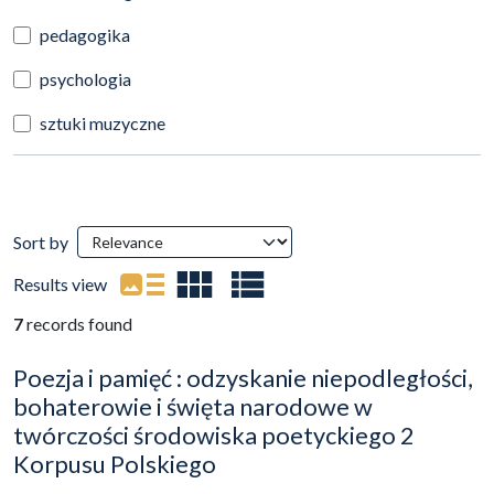
pedagogika
psychologia
sztuki muzyczne
Search Results
Sort by
(automatic content reloading)
Results view
7
records found
Poezja i pamięć : odzyskanie niepodległości,
bohaterowie i święta narodowe w
twórczości środowiska poetyckiego 2
Korpusu Polskiego