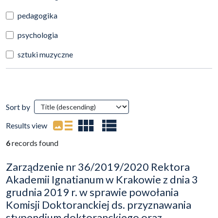
pedagogika
psychologia
sztuki muzyczne
Search Results
Sort by
(automatic content reloading)
Results view
6
records found
Zarządzenie nr 36/2019/2020 Rektora
Akademii Ignatianum w Krakowie z dnia 3
grudnia 2019 r. w sprawie powołania
Komisji Doktoranckiej ds. przyznawania
stypendium doktoranckiego oraz