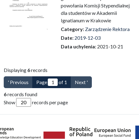
powołania Komisji Stypendialnej
dla studentów w Akademii
Ignatianum w Krakowie
Category:
Zarządzenie Rektora
Date:
2019-12-03
Data uchylenia:
2021-10-21
Displaying
6
records
' Previous
Page
of 1
Next '
6
records found
Show
records per page