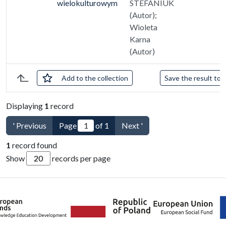
wielokulturowym
STEFANIUK
(Autor);
Wioleta
Karna
(Autor)
checked
Add
to the collection
Save the result to a
List of items
Displaying
1
record
' Previous
Page
of 1
Next '
1
record found
Show
records per page