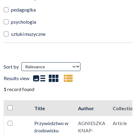
pedagogika
psychologia
sztuki muzyczne
Search Results
Sort by
(automatic content reloading)
Results view
1
record found
Checkbox
Title
Author
Collection
Select all items
Miniature
No thumbnail
Przywództwo w
AGNIESZKA
Article
Select: Przywództwo w środowisku wielokulturowym
środowisku
KNAP-