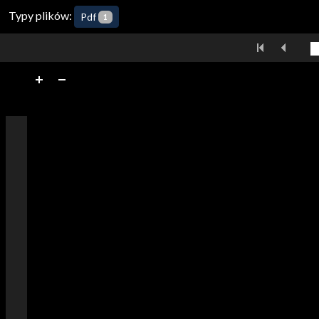
Typy plików:
Pdf
1
Przejdź do pobierania i alternatywnych formatów
Pierwsza
Poprz
Przeglądarka multimediów