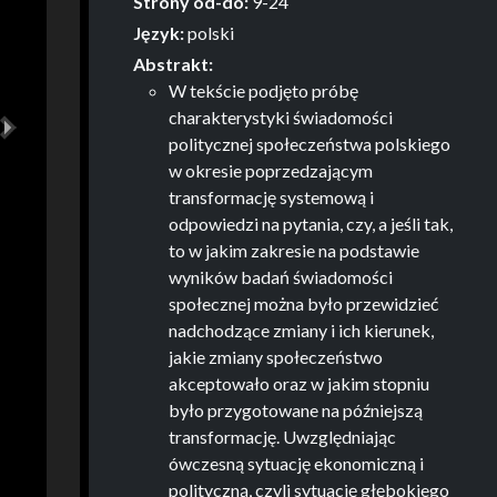
Strony od-do:
9-24
Język:
polski
Abstrakt:
W tekście podjęto próbę
charakterystyki świadomości
Następna
politycznej społeczeństwa polskiego
w okresie poprzedzającym
transformację systemową i
odpowiedzi na pytania, czy, a jeśli tak,
to w jakim zakresie na podstawie
wyników badań świadomości
społecznej można było przewidzieć
nadchodzące zmiany i ich kierunek,
jakie zmiany społeczeństwo
akceptowało oraz w jakim stopniu
było przygotowane na późniejszą
transformację. Uwzględniając
ówczesną sytuację ekonomiczną i
polityczną, czyli sytuację głębokiego