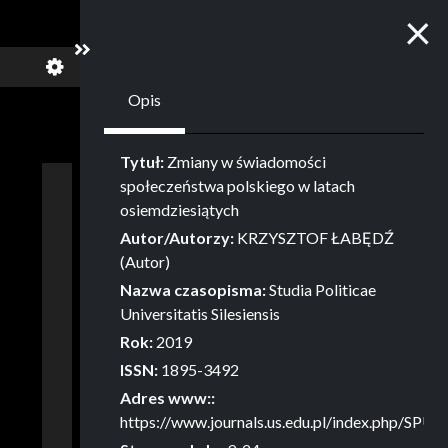
Z
×
Pokaż/Ukryj panel boczny
Opis
Tytuł:
Zmiany w świadomości
społeczeństwa polskiego w latach
osiemdziesiątych
Autor/Autorzy:
KRZYSZTOF ŁABĘDŹ
(Autor)
Nazwa czasopisma:
Studia Politicae
Universitatis Silesiensis
Rok:
2019
ISSN:
1895-3492
Adres www::
https://www.journals.us.edu.pl/index.php/SPUS