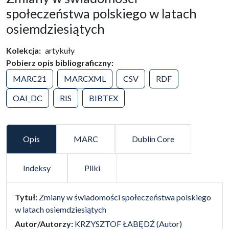
społeczeństwa polskiego w latach
osiemdziesiątych
Kolekcja
artykuły
Pobierz opis bibliograficzny
MARC21
MARCXML
CSV
RDF
OAI_DC
RIS
BIBTEX
Opis
MARC
Dublin Core
Indeksy
Pliki
false
Tytuł:
Zmiany w świadomości społeczeństwa polskiego
w latach osiemdziesiątych
Autor/Autorzy:
KRZYSZTOF ŁABĘDŹ (Autor)