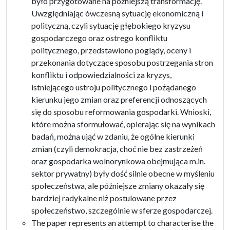
było przygotowane na późniejszą transformację.
Uwzględniając ówczesną sytuację ekonomiczną i
polityczną, czyli sytuację głębokiego kryzysu
gospodarczego oraz ostrego konfliktu
politycznego, przedstawiono poglądy, oceny i
przekonania dotyczące sposobu postrzegania stron
konfliktu i odpowiedzialności za kryzys,
istniejącego ustroju politycznego i pożądanego
kierunku jego zmian oraz preferencji odnoszących
się do sposobu reformowania gospodarki. Wnioski,
które można sformułować, opierając się na wynikach
badań, można ująć w zdaniu, że ogólne kierunki
zmian (czyli demokracja, choć nie bez zastrzeżeń
oraz gospodarka wolnorynkowa obejmująca m.in.
sektor prywatny) były dość silnie obecne w myśleniu
społeczeństwa, ale późniejsze zmiany okazały się
bardziej radykalne niż postulowane przez
społeczeństwo, szczególnie w sferze gospodarczej.
The paper represents an attempt to characterise the