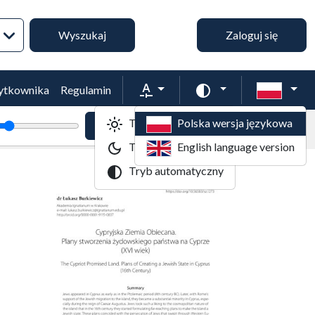
Wyszukiwanie zaawansowane
Wyszukaj
Zaloguj się
Rozmiar tekstu
Zmień schemat kol
żytkownika
Regulamin
Tryb jasny
Polska wersja językowa
tekstu
Powiększenie tekstu
Domyślny rozmiar tekstu
Tryb ciemny
English language version
Tryb automatyczny