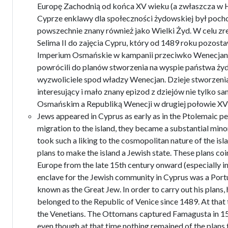
Europę Zachodnią od końca XV wieku (a zwłaszcza w His
Cyprze enklawy dla społeczności żydowskiej był pocho
powszechnie znany również jako Wielki Żyd. W celu z
Selima II do zajęcia Cypru, który od 1489 roku pozos
Imperium Osmańskie w kampanii przeciwko Wenecjano
powrócili do planów stworzenia na wyspie państwa żyd
wyzwoliciele spod władzy Wenecjan. Dzieje stworzen
interesujący i mało znany epizod z dziejów nie tylko 
Osmańskim a Republiką Wenecji w drugiej połowie XV
Jews appeared in Cyprus as early as in the Ptolemaic pe
migration to the island, they became a substantial mino
took such a liking to the cosmopolitan nature of the isl
plans to make the island a Jewish state. These plans c
Europe from the late 15th century onward (especially in 
enclave for the Jewish community in Cyprus was a Po
known as the Great Jew. In order to carry out his plans
belonged to the Republic of Venice since 1489. At that
the Venetians. The Ottomans captured Famagusta in 15
even though at that time nothing remained of the plans t