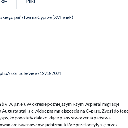
eksy
Pliki
skiego państwa na Cyprze (XVI wiek)
.php/sz/article/view/1273/2021
m (IV w. p.n.e.). W okresie późniejszym Rzym wspierał migracje
Augusta stali się widoczną mniejszością na Cyprze. Żydzi do teg
spy, że powstały daleko idące plany stworzenia państwa
adowaniami wyznawców judaizmu, które przetoczyły się przez