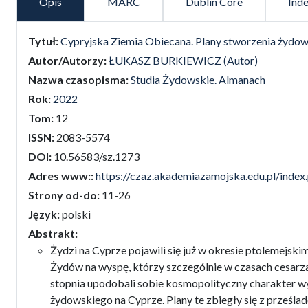
Opis
MARC
Dublin Core
Ind
false
Tytuł:
Cypryjska Ziemia Obiecana. Plany stworzenia żydow
Autor/Autorzy:
ŁUKASZ BURKIEWICZ (Autor)
Nazwa czasopisma:
Studia Żydowskie. Almanach
Rok:
2022
Tom:
12
ISSN:
2083-5574
DOI:
10.56583/sz.1273
Adres www::
https://czaz.akademiazamojska.edu.pl/index
Strony od-do:
11-26
Język:
polski
Abstrakt:
Żydzi na Cyprze pojawili się już w okresie ptolemejski
Żydów na wyspę, którzy szczególnie w czasach cesarza 
stopnia upodobali sobie kosmopolityczny charakter wy
żydowskiego na Cyprze. Plany te zbiegły się z prześl