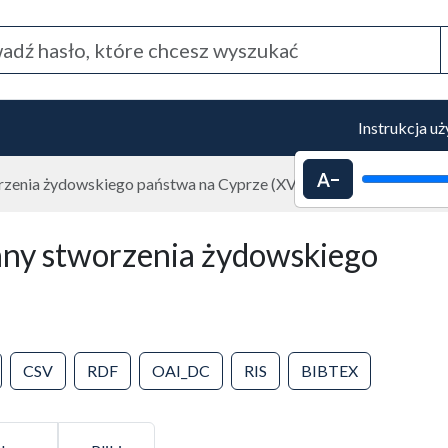
Instrukcja u
Pomniejszenie 
rzenia żydowskiego państwa na Cyprze (XVI wiek)
any stworzenia żydowskiego
CSV
RDF
OAI_DC
RIS
BIBTEX