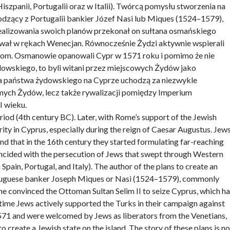
zpanii, Portugalii oraz w Italii). Twórcą pomysłu stworzenia na
dzący z Portugalii bankier Józef Nasi lub Miques (1524–1579),
realizowania swoich planów przekonał on sułtana osmańskiego
tawał w rękach Wenecjan. Równocześnie Żydzi aktywnie wspierali
m. Osmanowie opanowali Cypr w 1571 roku i pomimo że nie
owskiego, to byli witani przez miejscowych Żydów jako
ia państwa żydowskiego na Cyprze uchodzą za niezwykle
samych Żydów, lecz także rywalizacji pomiędzy Imperium
I wieku.
riod (4th century BC). Later, with Rome’s support of the Jewish
rity in Cyprus, especially during the reign of Caesar Augustus. Jew
and that in the 16th century they started formulating far-reaching
oincided with the persecution of Jews that swept through Western
Spain, Portugal, and Italy). The author of the plans to create an
rtuguese banker Joseph Miques or Nasi (1524–1579), commonly
, he convinced the Ottoman Sultan Selim II to seize Cyprus, which h
 time Jews actively supported the Turks in their campaign against
71 and were welcomed by Jews as liberators from the Venetians,
o create a Jewish state on the island. The story of these plans is no