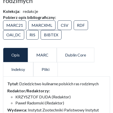
rodzimych
Kolekcja
redakcje
Pobierz opis bibliograficzny
MARC21
MARCXML
CSV
RDF
OAI_DC
RIS
BIBTEX
Opis
MARC
Dublin Core
Indeksy
Pliki
false
Tytuł:
Dziedzictwo kulinarne polskich ras rodzimych
Redaktor/Redaktorzy:
KRZYSZTOF DUDA (Redaktor)
Paweł Radomski (Redaktor)
Wydawca:
Instytut Zootechniki Państwowy Instytut