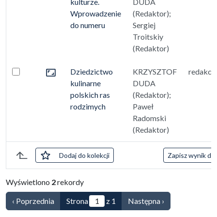
Przejdź do zbioru
kulturze.
DUDA
Wprowadzenie
(Redaktor);
do numeru
Sergiej
Troitskiy
(Redaktor)
Dziedzictwo
KRZYSZTOF
redakcj
Zaznacz: Dziedzictwo kulinarne polskich ras rodzimych
Przejdź do zbioru
kulinarne
DUDA
polskich ras
(Redaktor);
rodzimych
Paweł
Radomski
(Redaktor)
zaznaczone
Dodaj
do kolekcji
Zapisz wynik do 
Lista pozycji
Wyświetlono
2
rekordy
‹ Poprzednia
Strona
z 1
Następna ›