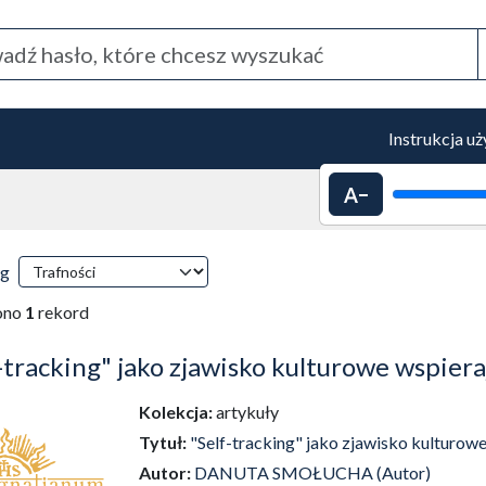
Instrukcja u
Pomniejszenie 
 przeładowanie treści)
ki wyszukiwania
wg
tyczne przeładowanie treści)
ono
1
rekord
-tracking" jako zjawisko kulturowe wspie
Kolekcja:
artykuły
Tytuł:
"Self-tracking" jako zjawisko kulturo
Autor:
DANUTA SMOŁUCHA (Autor)