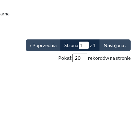
larna
‹ Poprzednia
Strona
z 1
Następna ›
Pokaż
rekordów na stronie