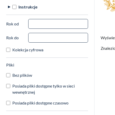
Instrukcje
Rok od
Rok do
Wyświe
Znalezi
Kolekcja cyfrowa
(automatyczne przeładowanie treści)
Pliki
Bez plików
Posiada pliki dostępne tylko w sieci
wewnętrznej
Posiada pliki dostępne czasowo