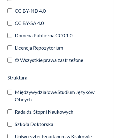
CC BY-ND 4.0
CC BY-SA 4.0
Domena Publiczna CC0 1.0
Licencja Repozytorium
© Wszystkie prawa zastrzeżone
(automatyczne przeładowanie treści)
Struktura
Międzywydziałowe Studium Języków
Obcych
Rada ds. Stopni Naukowych
Szkoła Doktorska
Uniwersytet Ignatianum w Krakowie