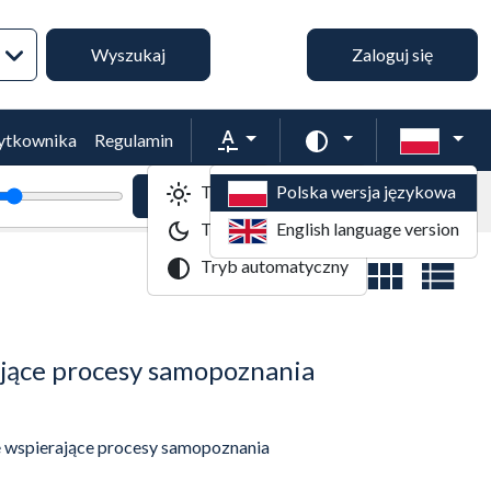
Wyszukiwanie zaawansowane
Wyszukaj
Zaloguj się
Rozmiar tekstu
Zmień schemat kol
żytkownika
Regulamin
Tryb jasny
Polska wersja językowa
tekstu
Powiększenie tekstu
Domyślny rozmiar tekstu
Tryb ciemny
English language version
Tryb automatyczny
Widok wyników
rające procesy samopoznania
we wspierające procesy samopoznania