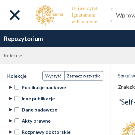
Repozytorium
Kolekcje
Lista wyników wyszukiwania
Filtry wyszukiwania (automatyczne
Wyni
Akcje na kolekcjach
(automatyczne przeładowanie treści)
Sortuj 
Kolekcje
Wyczyść
Zaznacz wszystko
(automa
Znalezi
Publikacje naukowe
Inne publikacje
"Self
Dane badawcze
Akty prawne
Rozprawy doktorskie