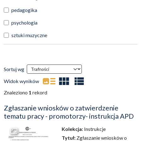
pedagogika
psychologia
sztuki muzyczne
Wyniki wyszukiwania
Sortuj wg
(automatyczne przeładowanie treści)
Widok wyników
Znaleziono
1
rekord
Zgłaszanie wniosków o zatwierdzenie
tematu pracy - promotorzy- instrukcja APD
Kolekcja:
Instrukcje
Przejdź do zbioru
Tytuł:
Zgłaszanie wniosków o