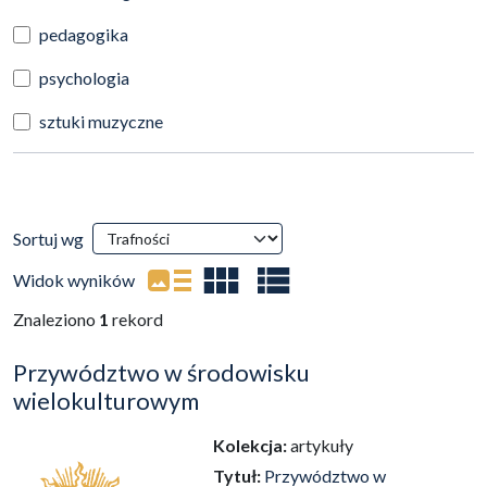
pedagogika
psychologia
sztuki muzyczne
Wyniki wyszukiwania
Sortuj wg
(automatyczne przeładowanie treści)
Widok wyników
Znaleziono
1
rekord
Przywództwo w środowisku
wielokulturowym
Kolekcja:
artykuły
Tytuł:
Przywództwo w