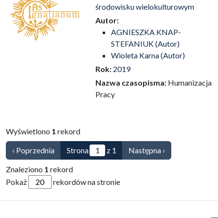
środowisku wielokulturowym
Autor:
AGNIESZKA KNAP-
STEFANIUK (Autor)
Wioleta Karna (Autor)
Rok:
2019
Nazwa czasopisma:
Humanizacja
Pracy
Wyświetlono
1
rekord
‹ Poprzednia
Strona
z 1
Następna ›
Znaleziono
1
rekord
Pokaż
rekordów na stronie