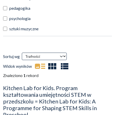
pedagogika
psychologia
sztuki muzyczne
Wyniki wyszukiwania
Sortuj wg
(automatyczne przeładowanie treści)
Widok wyników
Znaleziono
1
rekord
Kitchen Lab for Kids. Program
kształtowania umiejętności STEM w
przedszkolu = Kitchen Lab for Kids: A
Programme for Shaping STEM Skills in
Preschool