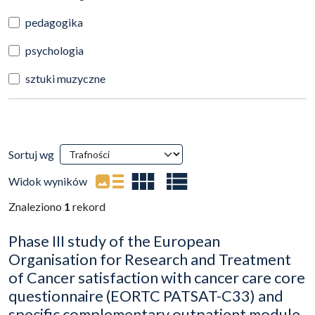
pedagogika
psychologia
sztuki muzyczne
Wyniki wyszukiwania
Sortuj wg
(automatyczne przeładowanie treści)
Widok wyników
Znaleziono
1
rekord
Phase III study of the European
Organisation for Research and Treatment
of Cancer satisfaction with cancer care core
questionnaire (EORTC PATSAT-C33) and
specific complementary outpatient module