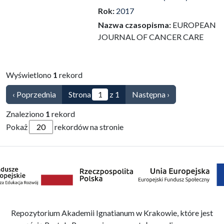
Rok:
2017
Nazwa czasopisma:
EUROPEAN
JOURNAL OF CANCER CARE
Wyświetlono
1
rekord
‹ Poprzednia
Strona
z 1
Następna ›
Znaleziono
1
rekord
Pokaż
rekordów na stronie
Repozytorium Akademii Ignatianum w Krakowie, które jest