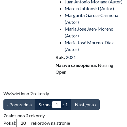
Juan Antonio Moriana (Autor)
Marcin Jabłoński (Autor)
Margarita García-Carmona
(Autor)
Maria Jose Jaen-Moreno
(Autor)
Maria José Moreno-Díaz
(Autor)
Rok:
2021
Nazwa czasopisma:
Nursing
Open
Wyświetlono
2
rekordy
‹ Poprzednia
Strona
z 1
Następna ›
Znaleziono
2
rekordy
Pokaż
rekordów na stronie