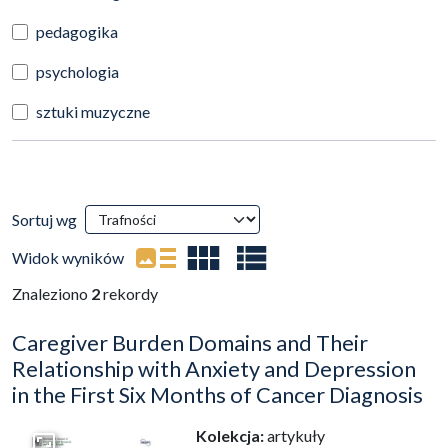
pedagogika
psychologia
sztuki muzyczne
Wyniki wyszukiwania
Sortuj wg
(automatyczne przeładowanie treści)
Widok wyników
Znaleziono
2
rekordy
Caregiver Burden Domains and Their
Relationship with Anxiety and Depression
in the First Six Months of Cancer Diagnosis
Kolekcja:
artykuły