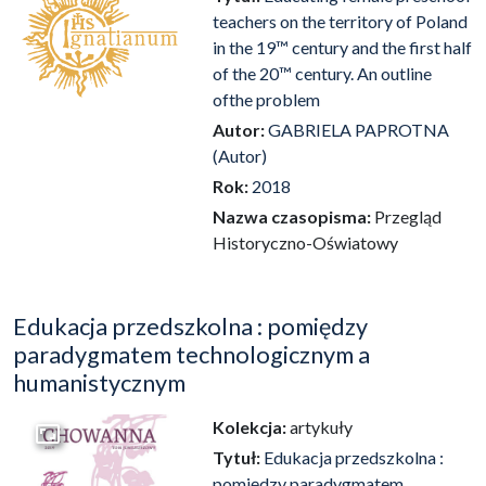
teachers on the territory of Poland
in the 19™ century and the first half
of the 20™ century. An outline
ofthe problem
Autor:
GABRIELA PAPROTNA
(Autor)
Rok:
2018
Nazwa czasopisma:
Przegląd
Historyczno-Oświatowy
Edukacja przedszkolna : pomiędzy
paradygmatem technologicznym a
humanistycznym
Kolekcja:
artykuły
Przejdź do zbioru
Tytuł:
Edukacja przedszkolna :
pomiędzy paradygmatem