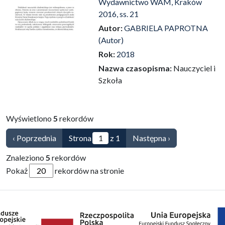
Wydawnictwo WAM, Kraków
2016, ss. 21
Autor:
GABRIELA PAPROTNA
(Autor)
Rok:
2018
Nazwa czasopisma:
Nauczyciel i
Szkoła
Wyświetlono
5
rekordów
‹ Poprzednia
Strona
z 1
Następna ›
Znaleziono
5
rekordów
Pokaż
rekordów na stronie