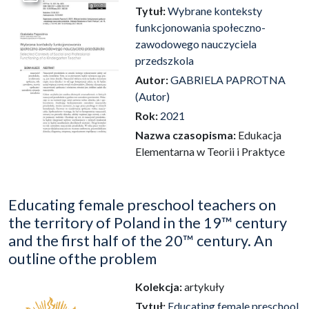
Przejdź do zbioru
Tytuł:
Wybrane konteksty
funkcjonowania społeczno-
zawodowego nauczyciela
przedszkola
Autor:
GABRIELA PAPROTNA
(Autor)
Rok:
2021
Nazwa czasopisma:
Edukacja
Elementarna w Teorii i Praktyce
Educating female preschool teachers on
the territory of Poland in the 19™ century
and the first half of the 20™ century. An
outline ofthe problem
Kolekcja:
artykuły
Tytuł:
Educating female preschool