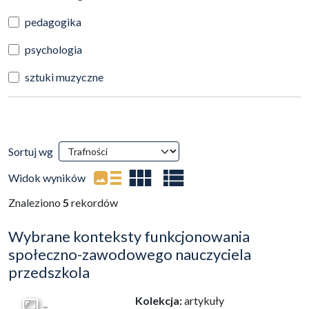
pedagogika
psychologia
sztuki muzyczne
Wyniki wyszukiwania
Sortuj wg
(automatyczne przeładowanie treści)
Widok wyników
Znaleziono
5
rekordów
Wybrane konteksty funkcjonowania
społeczno-zawodowego nauczyciela
przedszkola
Kolekcja:
artykuły