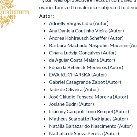
ovariectomized female mice subjected to dem
Autor:
Adrielly Vargas Lidio (Autor)
Ana Daniela Coutinho Vieira (Autor)
Ândrea Kohlrausch Scheffer (Autor)
Bárbara Machado Naspolini Macarini (Au
Cinara Ludvig Gonçalves (Autor)
de Aguiar Costa Maiara (Autor)
Eduarda Behenck Medeiros (Autor)
EWA KUCHARSKA (Autor)
Gabriel Casagrande Zabot (Autor)
Jade de Oliveira (Autor)
José Cláudio Fonseca Moreira (Autor)
Josiane Budni (Autor)
Lisienny Campoli Tono Rempel (Autor)
Matheus Scarpatto Rodrigues (Autor)
Natália Baltazar do Nascimento (Autor)
Nathalia de Souza Pereira (Autor)