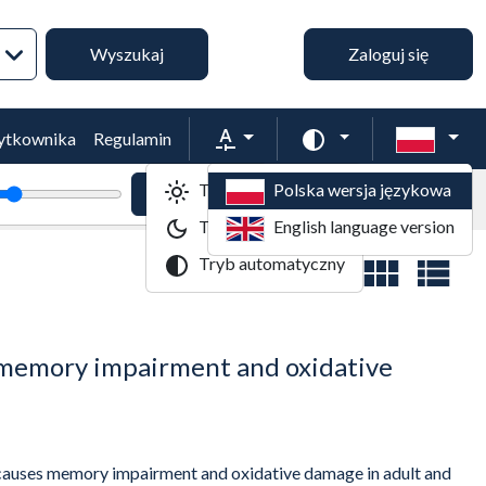
Wyszukiwanie zaawansowane
Wyszukaj
Zaloguj się
Rozmiar tekstu
Zmień schemat kol
żytkownika
Regulamin
Tryb jasny
Polska wersja językowa
tekstu
Powiększenie tekstu
Domyślny rozmiar tekstu
Tryb ciemny
English language version
Tryb automatyczny
Widok wyników
s memory impairment and oxidative
 causes memory impairment and oxidative damage in adult and