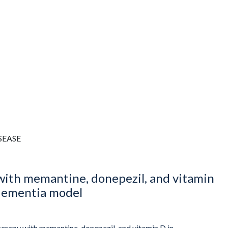
SEASE
with memantine, donepezil, and vitamin
 dementia model
erapy with memantine, donepezil, and vitamin D in