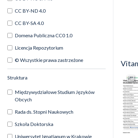
CC BY-ND 4.0
CC BY-SA 4.0
Domena Publiczna CC0 1.0
Licencja Repozytorium
© Wszystkie prawa zastrzeżone
Vita
(automatyczne przeładowanie treści)
Struktura
Przej
Międzywydziałowe Studium Języków
Obcych
Rada ds. Stopni Naukowych
Szkoła Doktorska
Uniwersytet Ignatianum w Krakowie