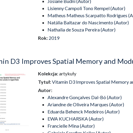
Josiane Budni (Autor)
Lisienny Campoli Tono Rempel (Autor)
Matheus Matheus Scarpatto Rodrigues (A
Natália Baltazar do Nascimento (Autor)
Nathalia de Souza Pereira (Autor)
Rok:
2019
min D3 Improves Spatial Memory and Modul
Kolekcja:
artykuły
dź do zbioru
Tytuł:
Vitamin D3 Improves Spatial Memory an
Autor:
Alexandre Gonçalves Dal-Bó (Autor)
Ariandne de Oliveira Marques (Autor)
Eduarda Behenck Medeiros (Autor)
EWA KUCHARSKA (Autor)
Francielle Mina (Autor)
Gabriela Serafim Keller (Autor)