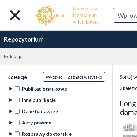
Repozytorium
Kolekcje
Lista wyników wyszukiwania
Filtry wyszukiwania (automatyczne
Wyni
Akcje na kolekcjach
(automatyczne przeładowanie treści)
Sortuj 
Kolekcje
Wyczyść
Zaznacz wszystko
(automa
Znalezi
Publikacje naukowe
Inne publikacje
Long
damag
Dane badawcze
Akty prawne
Przej
Rozprawy doktorskie