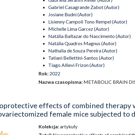
Gabriel Casagrande Zabot (Autor)
Josiane Budni (Autor)
Lisienny Campoli Tono Rempel (Autor)
Michelle Lima Garcez (Autor)
Natália Baltazar do Nascimento (Autor)
Natália Quadros Magnus (Autor)
Nathalia de Souza Pereira (Autor)
Tatiani Bellettini-Santos (Autor)
Tiago Allievi Frizon (Autor)
Rok:
2022
Nazwa czasopisma:
METABOLIC BRAIN DI
oprotective effects of combined therapy 
 ovariectomized female mice subjected to
Kolekcja:
artykuły
Tytuł:
Neuroprotective effects of combined th