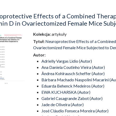
oprotective Effects of a Combined Thera
min D in Ovariectomized Female Mice Sub
Kolekcja:
artykuły
dź do zbioru
Tytuł:
Neuroprotective Effects of a Combined
Ovariectomized Female Mice Subjected to D
Autor:
Adrielly Vargas Lidio (Autor)
Ana Daniela Coutinho Vieira (Autor)
Ândrea Kohlrausch Scheffer (Autor)
Bárbara Machado Naspolini Macarini (Au
Eduarda Behenck Medeiros (Autor)
EWA KUCHARSKA (Autor)
Gabriel Casagrande Zabot (Autor)
Jade de Oliveira (Autor)
José Cláudio Fonseca Moreira (Autor)