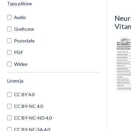
(automatyczne przeładowanie treści)
Typy plików
Neur
Audio
Vita
Graficzne
Pozostałe
Przej
PDF
Wideo
(automatyczne przeładowanie treści)
Licencja
CC BY 4.0
CC BY-NC 4.0
CC BY-NC-ND 4.0
CC BY-NC-SA 4.0