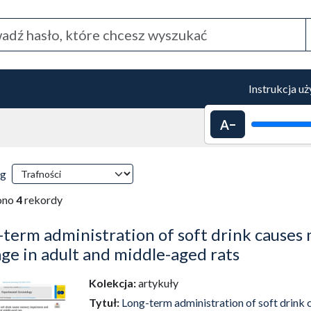
Instrukcja u
Pomniejszenie 
 przeładowanie treści)
ki wyszukiwania
wg
tyczne przeładowanie treści)
ono
4
rekordy
-term administration of soft drink cause
e in adult and middle-aged rats
Kolekcja:
artykuły
dź do zbioru
Tytuł:
Long-term administration of soft drink