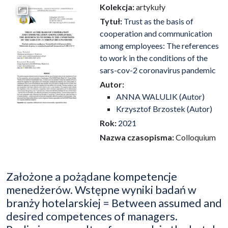
Kolekcja:
artykuły
Przejdź do zbioru
Tytuł:
Trust as the basis of
cooperation and communication
among employees: The references
to work in the conditions of the
sars-cov-2 coronavirus pandemic
Autor:
ANNA WALULIK (Autor)
Krzysztof Brzostek (Autor)
Rok:
2021
Nazwa czasopisma:
Colloquium
Założone a pożądane kompetencje
menedżerów. Wstępne wyniki badań w
branży hotelarskiej = Between assumed and
desired competences of managers.