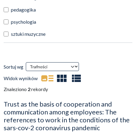
pedagogika
psychologia
sztuki muzyczne
Wyniki wyszukiwania
Sortuj wg
(automatyczne przeładowanie treści)
Widok wyników
Znaleziono
2
rekordy
Trust as the basis of cooperation and
communication among employees: The
references to work in the conditions of the
sars-cov-2 coronavirus pandemic