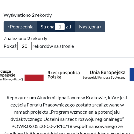
Wyświetlono
2
rekordy
‹ Poprzednia
Strona
z 1
Następna ›
Znaleziono
2
rekordy
Pokaż
rekordów na stronie
Repozytorium Akademii Ignatianum w Krakowie, które jest
częścią Portalu Pracowniczego zostało zrealizowane w
ramach projektu „Program wzmocnienia potencjału
dydaktycznego Uczelni na rzecz rozwoju regionalnego”
POWR.03.05.00-00-ZR10/18 współfinansowanego ze
środków Unii Europejskiej w ramach Europejskiego Funduszu