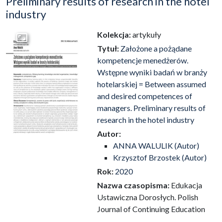
Preliminary results of research in the hotel
industry
Kolekcja:
artykuły
Przejdź do zbioru
Tytuł:
Założone a pożądane
kompetencje menedżerów.
Wstępne wyniki badań w branży
hotelarskiej = Between assumed
and desired competences of
managers. Preliminary results of
research in the hotel industry
Autor:
ANNA WALULIK (Autor)
Krzysztof Brzostek (Autor)
Rok:
2020
Nazwa czasopisma:
Edukacja
Ustawiczna Dorosłych. Polish
Journal of Continuing Education