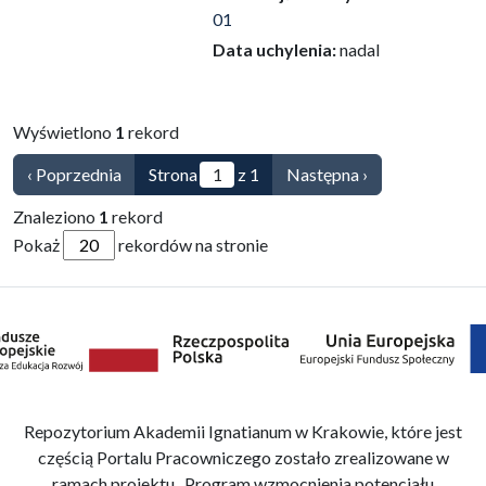
01
Data uchylenia:
nadal
Wyświetlono
1
rekord
‹ Poprzednia
Strona
z 1
Następna ›
Znaleziono
1
rekord
Pokaż
rekordów na stronie
Repozytorium Akademii Ignatianum w Krakowie, które jest
częścią Portalu Pracowniczego zostało zrealizowane w
ramach projektu „Program wzmocnienia potencjału