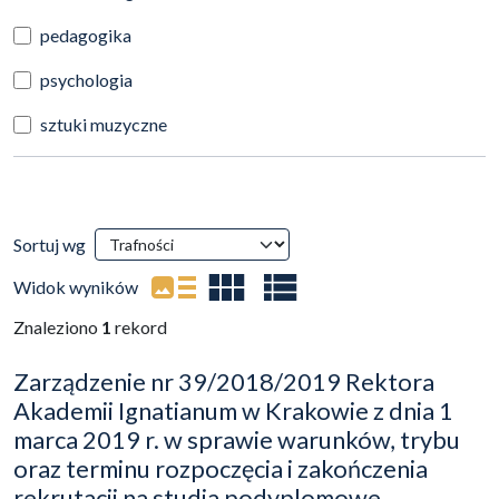
pedagogika
psychologia
sztuki muzyczne
Wyniki wyszukiwania
Sortuj wg
(automatyczne przeładowanie treści)
Widok wyników
Znaleziono
1
rekord
Zarządzenie nr 39/2018/2019 Rektora
Akademii Ignatianum w Krakowie z dnia 1
marca 2019 r. w sprawie warunków, trybu
oraz terminu rozpoczęcia i zakończenia
rekrutacji na studia podyplomowe