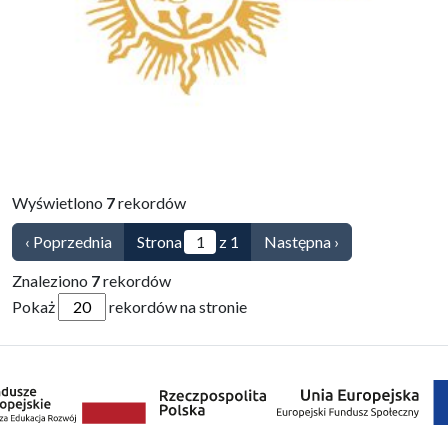
Wyświetlono
7
rekordów
‹ Poprzednia
Strona
z 1
Następna ›
Znaleziono
7
rekordów
Pokaż
rekordów na stronie