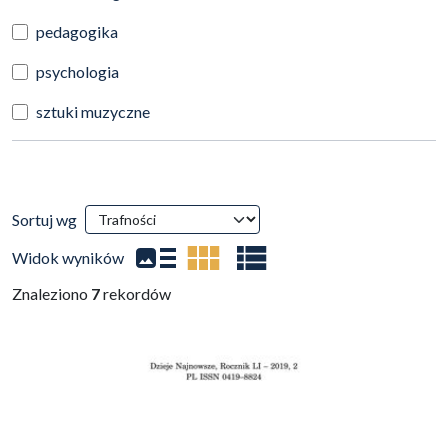
pedagogika
psychologia
sztuki muzyczne
Wyniki wyszukiwania
Sortuj wg
(automatyczne przeładowanie treści)
Widok wyników
Znaleziono
7
rekordów