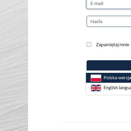
Adres e-mail
Hasło
Zapamiętaj mnie
Polska wersj
English langu