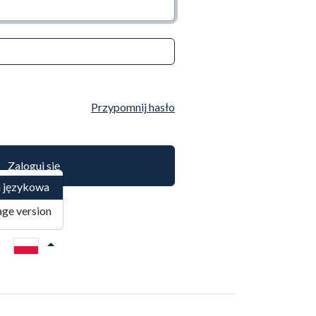
Przypomnij hasło
a językowa
age version