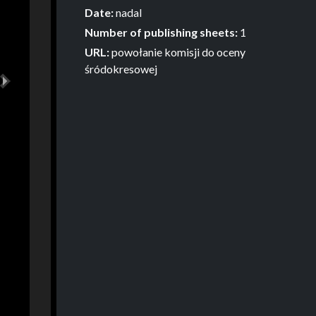
Date:
nadal
Number of publishing sheets:
1
URL:
powołanie komisji do oceny
śródokresowej
Next