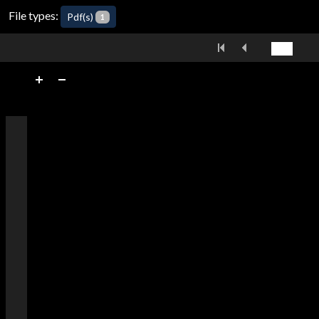
File types:
Pdf(s)
1
Skip to downloads and alternative formats
First
Previous
Media Viewer