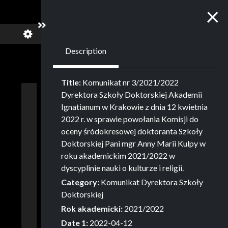
C
×
Show/Hide the side panel
Description
Title:
Komunikat nr 3/2021/2022
Dyrektora Szkoły Doktorskiej Akademii
Ignatianum w Krakowie z dnia 12 kwietnia
2022 r. w sprawie powołania Komisji do
oceny śródokresowej doktoranta Szkoły
Doktorskiej Pani mgr Anny Marii Kulpy w
roku akademickim 2021/2022 w
dyscyplinie nauki o kulturze i religii.
Category:
Komunikat Dyrektora Szkoły
Doktorskiej
Rok akademicki:
2021/2022
Date 1:
2022-04-12