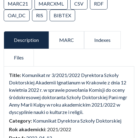
MARC21
MARCXML
CSV
RDF
OAI_DC
RIS
BIBTEX
Description
MARC
Indexes
Files
false
Title:
Komunikat nr 3/2021/2022 Dyrektora Szkoły
Doktorskiej Akademii Ignatianum w Krakowie z dnia 12
kwietnia 2022 r. w sprawie powołania Komisji do oceny
śródokresowej doktoranta Szkoły Doktorskiej Pani mgr
Anny Marii Kulpy w roku akademickim 2021/2022 w
dyscyplinie nauki o kulturze i religii.
Category:
Komunikat Dyrektora Szkoły Doktorskiej
Rok akademicki:
2021/2022
Date 1:
2022-04-12