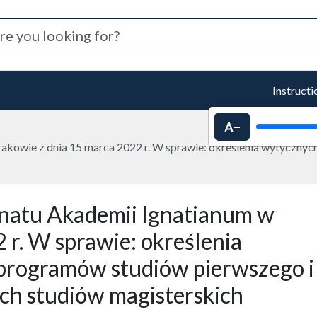
Instructi
Decrease text 
kowie z dnia 15 marca 2022 r. W sprawie: określenia wytycznyc
atu Akademii Ignatianum w
 r. W sprawie: określenia
programów studiów pierwszego i
ych studiów magisterskich