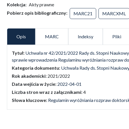
Kolekcja
Akty prawne
Pobierz opis bibliograficzny
MARC21
MARCXML
Opis
MARC
Indeksy
Pliki
false
Tytuł:
Uchwała nr 42/2021/2022 Rady ds. Stopni Naukowych
sprawie wprowadzenia Regulaminu wyróżniania rozpraw do
Kategoria dokumentu:
Uchwała Rady ds. Stopni Naukow
Rok akademicki:
2021/2022
Data wejścia w życie:
2022-04-01
Liczba stron wraz z załącznikami:
4
Słowa kluczowe:
Regulamin wyróżniania rozpraw doktors