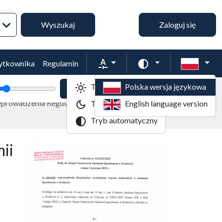
Wyszukiwanie zaawansowane
Wyszukaj
Zaloguj się
Rozmiar tekstu
Zmień schemat kol
żytkownika
Regulamin
Tryb jasny
Polska wersja językowa
tekstu
Powiększenie tekstu
Domyślny rozmiar tekstu
 wprowadzenia Regulaminu wyróżniania rozpraw doktorskich w
Tryb ciemny
English language version
Tryb automatyczny
ii