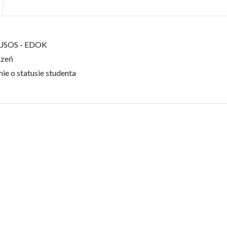
 USOS - EDOK
czeń
 o statusie studenta