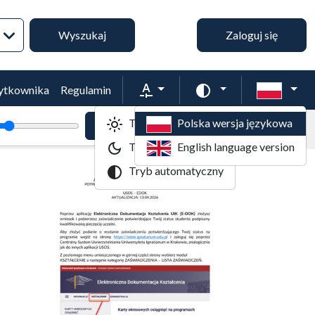
Wyszukiwanie zaawansowane
Wyszukaj
Zaloguj się
Rozmiar tekstu
Zmień schemat kol
żytkownika
Regulamin
Tryb jasny
Polska wersja językowa
tekstu
Powiększenie tekstu
Domyślny rozmiar tekstu
Tryb ciemny
English language version
Tryb automatyczny