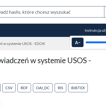
Instrukcja u
Pomniejszenie 
eń w systemie USOS - EDOK
iadczeń w systemie USOS -
CSV
RDF
OAI_DC
RIS
BIBTEX