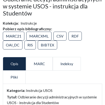
w systemie USOS - instrukcja dla
Studentów
Kolekcja
Instrukcje
Pobierz opis bibliograficzny
MARC21
MARCXML
CSV
RDF
OAI_DC
RIS
BIBTEX
Opis
MARC
Indeksy
Pliki
false
Kategoria:
Instrukcja USOS
Tytuł:
Odbieranie decyzji administracyjnych w systemie
USOS - instrukcja dla Studentów