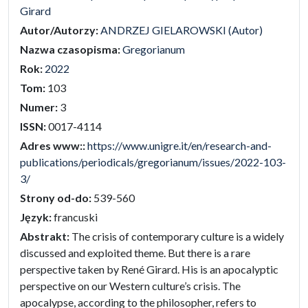
Girard
Autor/Autorzy:
ANDRZEJ GIELAROWSKI (Autor)
Nazwa czasopisma:
Gregorianum
Rok:
2022
Tom:
103
Numer:
3
ISSN:
0017-4114
Adres www::
https://www.unigre.it/en/research-and-
publications/periodicals/gregorianum/issues/2022-103-
3/
Strony od-do:
539-560
Język:
francuski
Abstrakt:
The crisis of contemporary culture is a widely
discussed and exploited theme. But there is a rare
perspective taken by René Girard. His is an apocalyptic
perspective on our Western culture’s crisis. The
apocalypse, according to the philosopher, refers to