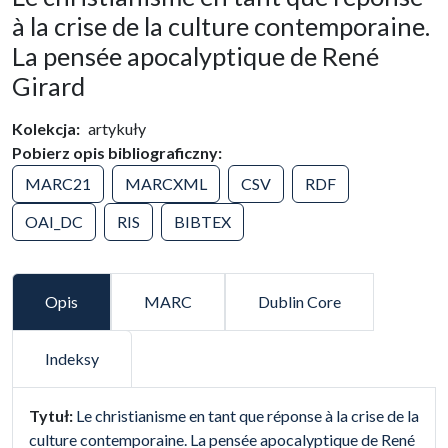
à la crise de la culture contemporaine.
La pensée apocalyptique de René
Girard
Kolekcja
artykuły
Pobierz opis bibliograficzny
MARC21
MARCXML
CSV
RDF
OAI_DC
RIS
BIBTEX
Opis
MARC
Dublin Core
Indeksy
false
Tytuł:
Le christianisme en tant que réponse à la crise de la
culture contemporaine. La pensée apocalyptique de René