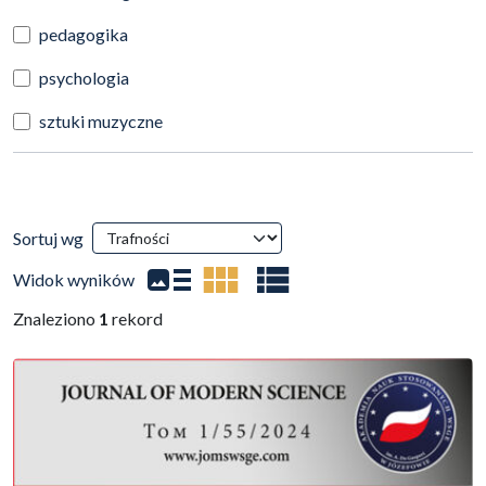
pedagogika
psychologia
sztuki muzyczne
Wyniki wyszukiwania
Sortuj wg
(automatyczne przeładowanie treści)
Widok wyników
Znaleziono
1
rekord