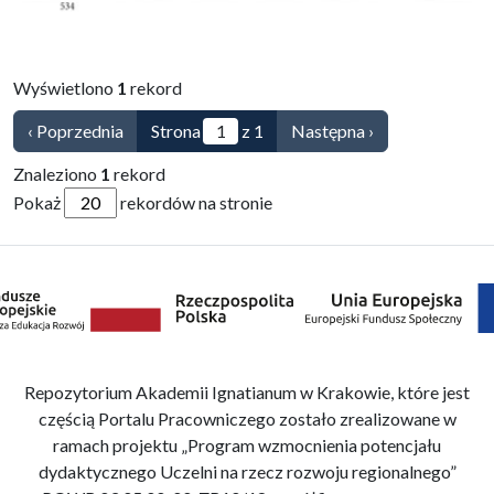
Przejdź do zbioru
Wyświetlono
1
rekord
‹ Poprzednia
Strona
z 1
Następna ›
Znaleziono
1
rekord
Pokaż
rekordów na stronie
Repozytorium Akademii Ignatianum w Krakowie, które jest
częścią Portalu Pracowniczego zostało zrealizowane w
ramach projektu „Program wzmocnienia potencjału
dydaktycznego Uczelni na rzecz rozwoju regionalnego”