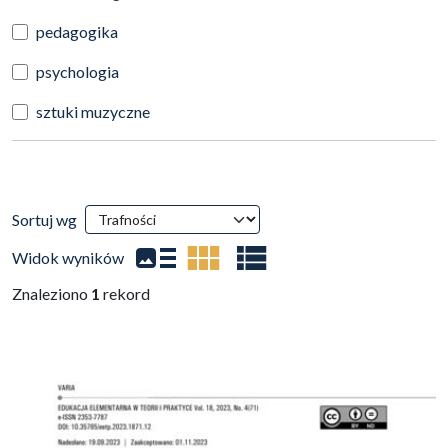
pedagogika
psychologia
sztuki muzyczne
Wyniki wyszukiwania
Sortuj wg
(automatyczne przeładowanie treści)
Widok wyników
Znaleziono
1
rekord