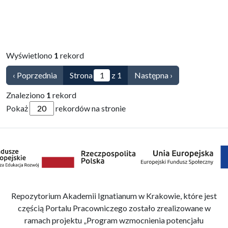
Przejdź do zbioru
Wyświetlono
1
rekord
‹ Poprzednia
Strona
z 1
Następna ›
Znaleziono
1
rekord
Pokaż
rekordów na stronie
Repozytorium Akademii Ignatianum w Krakowie, które jest
częścią Portalu Pracowniczego zostało zrealizowane w
ramach projektu „Program wzmocnienia potencjału