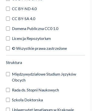
CC BY-ND 4.0
CC BY-SA 4.0
Domena Publiczna CC0 1.0
Licencja Repozytorium
© Wszystkie prawa zastrzeżone
(automatyczne przeładowanie treści)
Struktura
Międzywydziałowe Studium Języków
Obcych
Rada ds. Stopni Naukowych
Szkoła Doktorska
Uniwersytet Ignatianum w Krakowie