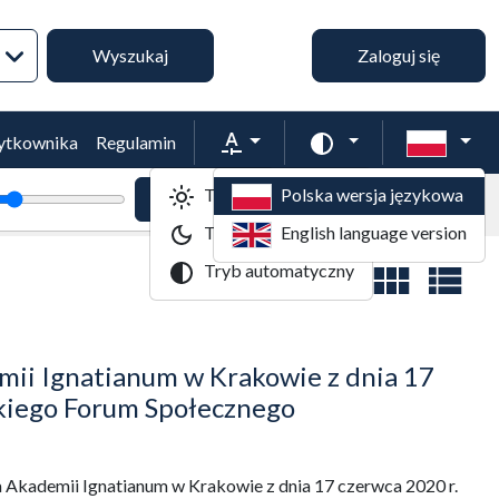
Wyszukiwanie zaawansowane
Wyszukaj
Zaloguj się
Rozmiar tekstu
Zmień schemat kol
żytkownika
Regulamin
Tryb jasny
Polska wersja językowa
tekstu
Powiększenie tekstu
Domyślny rozmiar tekstu
Tryb ciemny
English language version
Tryb automatyczny
Widok wyników
ii Ignatianum w Krakowie z dnia 17
skiego Forum Społecznego
Akademii Ignatianum w Krakowie z dnia 17 czerwca 2020 r.