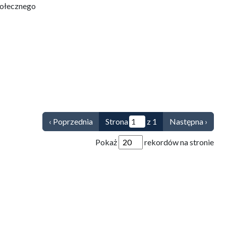
połecznego
‹ Poprzednia
Strona
z 1
Następna ›
Pokaż
rekordów na stronie