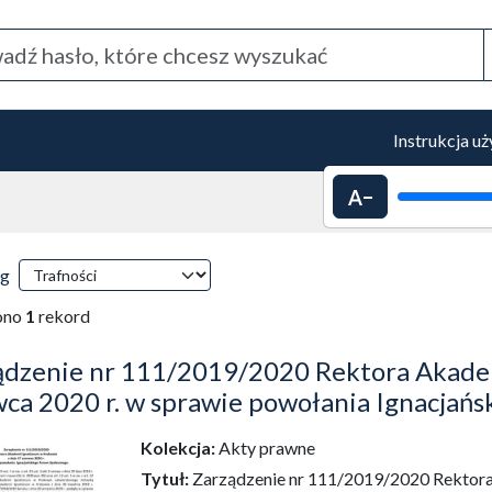
Instrukcja u
Pomniejszenie 
 przeładowanie treści)
ki wyszukiwania
wg
tyczne przeładowanie treści)
ono
1
rekord
ądzenie nr 111/2019/2020 Rektora Akadem
wca 2020 r. w sprawie powołania Ignacjań
Kolekcja:
Akty prawne
dź do zbioru
Tytuł:
Zarządzenie nr 111/2019/2020 Rektora 