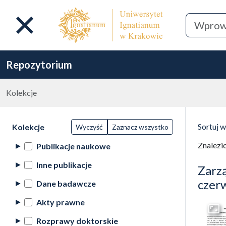
Repozytorium
Kolekcje
Lista wyników wyszukiwania
Filtry wyszukiwania (automatyczne
Wyni
Akcje na kolekcjach
(automatyczne przeładowanie treści)
Sortuj 
Kolekcje
Wyczyść
Zaznacz wszystko
(automa
Znalezi
Publikacje naukowe
Inne publikacje
Zarz
czer
Dane badawcze
Akty prawne
Przej
Rozprawy doktorskie