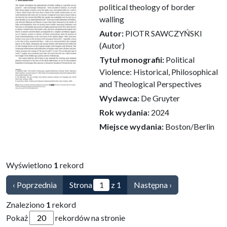
political theology of border
walling
Autor:
PIOTR SAWCZYŃSKI
(Autor)
Tytuł monografii:
Political
Violence: Historical, Philosophical
and Theological Perspectives
Wydawca:
De Gruyter
Rok wydania:
2024
Miejsce wydania:
Boston/Berlin
Wyświetlono
1
rekord
‹ Poprzednia
Strona
z 1
Następna ›
Znaleziono
1
rekord
Pokaż
rekordów na stronie