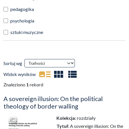
pedagogika
psychologia
sztuki muzyczne
Wyniki wyszukiwania
Sortuj wg
(automatyczne przeładowanie treści)
Widok wyników
Znaleziono
1
rekord
A sovereign illusion: On the political
theology of border walling
Kolekcja:
rozdziały
Przejdź do zbioru
Tytuł:
A sovereign illusion: On the