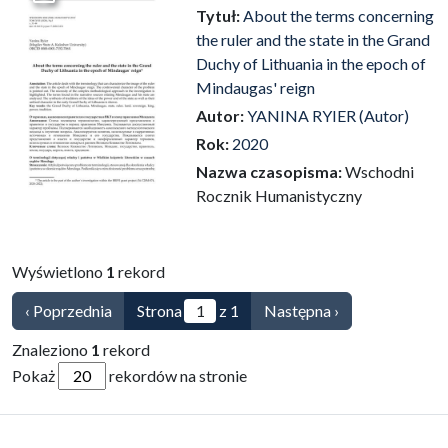
Przejdź do zbioru
Tytuł:
About the terms concerning
the ruler and the state in the Grand
Duchy of Lithuania in the epoch of
Mindaugas' reign
Autor:
YANINA RYIER (Autor)
Rok:
2020
Nazwa czasopisma:
Wschodni
Rocznik Humanistyczny
Wyświetlono
1
rekord
‹ Poprzednia
Strona
z 1
Następna ›
Znaleziono
1
rekord
Pokaż
rekordów na stronie