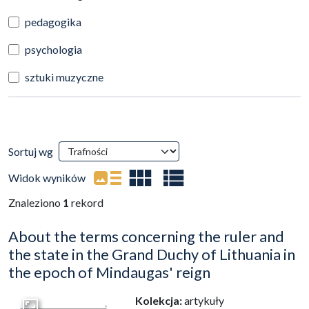
pedagogika
psychologia
sztuki muzyczne
Wyniki wyszukiwania
Sortuj wg
(automatyczne przeładowanie treści)
Widok wyników
Znaleziono
1
rekord
About the terms concerning the ruler and
the state in the Grand Duchy of Lithuania in
the epoch of Mindaugas' reign
Kolekcja:
artykuły