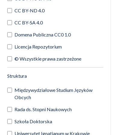
CC BY-ND 4.0
CC BY-SA 4.0
Domena Publiczna CC0 1.0
Licencja Repozytorium
© Wszystkie prawa zastrzeżone
(automatyczne przeładowanie treści)
Struktura
Międzywydziałowe Studium Języków
Obcych
Rada ds. Stopni Naukowych
Szkoła Doktorska
Uniwersytet Ignatianum w Krakowie