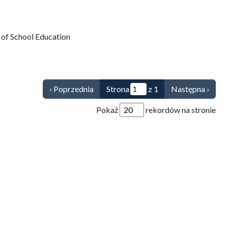
l of School Education
‹ Poprzednia
Strona
z 1
Następna ›
Pokaż
rekordów na stronie