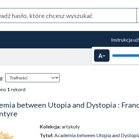
Instrukcja u
Pomniejszenie 
 przeładowanie treści)
ki wyszukiwania
wg
tyczne przeładowanie treści)
ono
1
rekord
mia between Utopia and Dystopia : Francis
ntyre
Kolekcja:
artykuły
Tytuł:
Academia between Utopia and Dystopia :