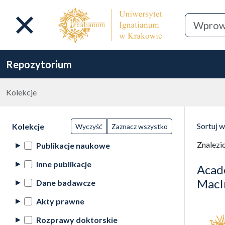
Repozytorium
Kolekcje
Lista wyników wyszukiwania
Filtry wyszukiwania (automatyczne
Wyni
Akcje na kolekcjach
(automatyczne przeładowanie treści)
Sortuj 
Kolekcje
Wyczyść
Zaznacz wszystko
(automa
Znalezi
Publikacje naukowe
Inne publikacje
Acade
MacI
Dane badawcze
Akty prawne
Rozprawy doktorskie