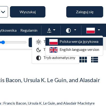
Wyszukiwanie zaawansowane
Wyszukaj
Zaloguj się
Rozmiar tekstu
Zmień schemat kol
żytkownika
Regulamin
Tryb jasny
Polska wersja językowa
tekstu
Powiększenie tekstu
Domyślny rozmiar tekstu
Tryb ciemny
English language version
Tryb automatyczny
Widok wyników
 Bacon, Ursula K. Le Guin, and Alasdair
 Francis Bacon, Ursula K. Le Guin, and Alasdair MacIntyre