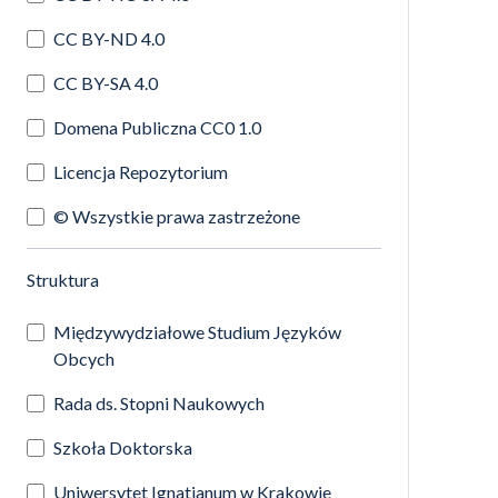
CC BY-ND 4.0
CC BY-SA 4.0
Domena Publiczna CC0 1.0
Licencja Repozytorium
© Wszystkie prawa zastrzeżone
(automatyczne przeładowanie treści)
Struktura
Międzywydziałowe Studium Języków
Obcych
Rada ds. Stopni Naukowych
Szkoła Doktorska
Uniwersytet Ignatianum w Krakowie