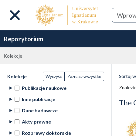
Repozytorium
Kolekcje
Lista wyników wyszukiwania
Filtry wyszukiwania (automatyczne
Wyni
Akcje na kolekcjach
(automatyczne przeładowanie treści)
Sortuj 
Kolekcje
Wyczyść
Zaznacz wszystko
(automa
Znalezi
Publikacje naukowe
Inne publikacje
The 
Dane badawcze
Akty prawne
Rozprawy doktorskie