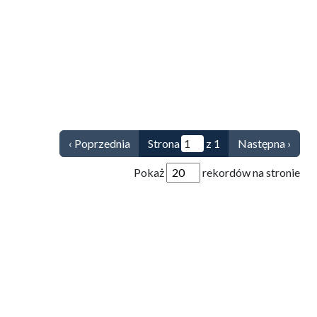
‹ Poprzednia
Strona
z 1
Następna ›
Pokaż
rekordów na stronie