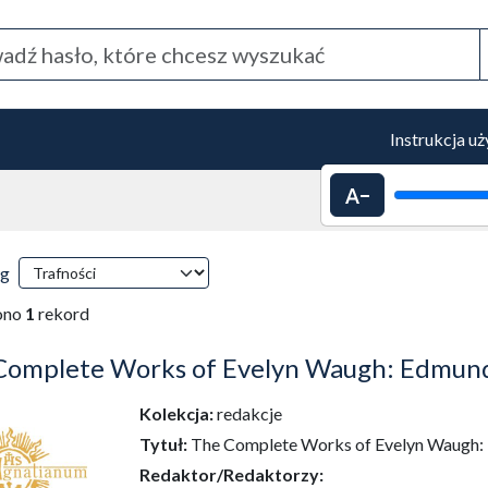
Instrukcja u
Pomniejszenie 
 przeładowanie treści)
ki wyszukiwania
wg
tyczne przeładowanie treści)
ono
1
rekord
Complete Works of Evelyn Waugh: Edmund
Kolekcja:
redakcje
Tytuł:
The Complete Works of Evelyn Waugh:
Redaktor/Redaktorzy: