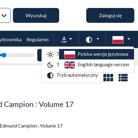
Wyszukiwanie zaawansowane
Wyszukaj
Zaloguj się
Rozmiar tekstu
Zmień schemat kol
żytkownika
Regulamin
Tryb jasny
Polska wersja językowa
tekstu
Powiększenie tekstu
Domyślny rozmiar tekstu
Tryb ciemny
English language version
Tryb automatyczny
Widok wyników
 Campion : Volume 17
 Edmund Campion : Volume 17