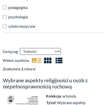
pedagogika
psychologia
sztuki muzyczne
Wyniki wyszukiwania
Sortuj wg
(automatyczne przeładowanie treści)
Widok wyników
Znaleziono
1
rekord
Wybrane aspekty religijności u osób z
niepełnosprawnością ruchową
Kolekcja:
artykuły
Przejdź do zbioru
Tytuł:
Wybrane aspekty