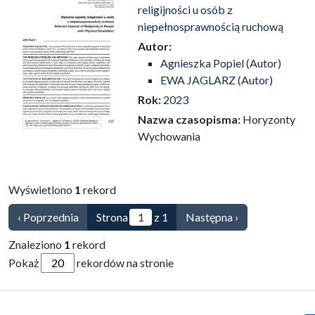
religijności u osób z
niepełnosprawnością ruchową
Autor:
Agnieszka Popiel (Autor)
EWA JAGLARZ (Autor)
Rok:
2023
Nazwa czasopisma:
Horyzonty
Wychowania
Wyświetlono
1
rekord
‹ Poprzednia
Strona
z 1
Następna ›
Znaleziono
1
rekord
Pokaż
rekordów na stronie