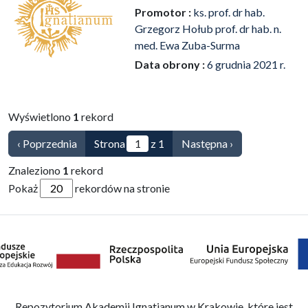
Promotor :
ks. prof. dr hab.
Grzegorz Hołub prof. dr hab. n.
med. Ewa Zuba-Surma
Data obrony :
6 grudnia 2021 r.
Wyświetlono
1
rekord
‹ Poprzednia
Strona
z 1
Następna ›
Znaleziono
1
rekord
Pokaż
rekordów na stronie
Repozytorium Akademii Ignatianum w Krakowie, które jest