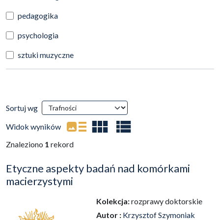
pedagogika
psychologia
sztuki muzyczne
Wyniki wyszukiwania
Sortuj wg
(automatyczne przeładowanie treści)
Widok wyników
Znaleziono
1
rekord
Etyczne aspekty badań nad komórkami
macierzystymi
Kolekcja:
rozprawy doktorskie
Autor :
Krzysztof Szymoniak