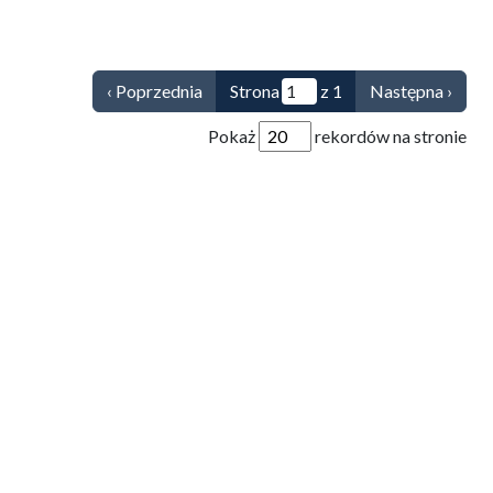
‹ Poprzednia
Strona
z 1
Następna ›
Pokaż
rekordów na stronie