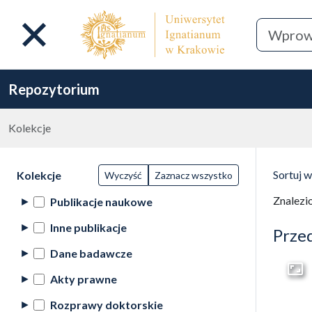
Repozytorium
Kolekcje
Lista wyników wyszukiwania
Filtry wyszukiwania (automatyczne
Wyni
Akcje na kolekcjach
(automatyczne przeładowanie treści)
Sortuj 
Kolekcje
Wyczyść
Zaznacz wszystko
(automa
Znalezi
Publikacje naukowe
Inne publikacje
Prze
Dane badawcze
Akty prawne
Przej
Rozprawy doktorskie