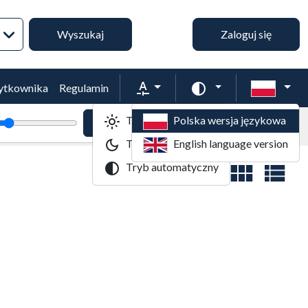
Wyszukiwanie zaawansowane
Wyszukaj
Zaloguj się
Rozmiar tekstu
Zmień schemat kol
żytkownika
Regulamin
Tryb jasny
Polska wersja językowa
tekstu
Powiększenie tekstu
Domyślny rozmiar tekstu
Tryb ciemny
English language version
Tryb automatyczny
Widok wyników