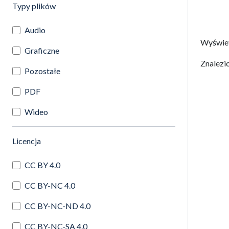
(automatyczne przeładowanie treści)
Typy plików
Audio
Wyświe
Graficzne
Znalezi
Pozostałe
PDF
Wideo
(automatyczne przeładowanie treści)
Licencja
CC BY 4.0
CC BY-NC 4.0
CC BY-NC-ND 4.0
CC BY-NC-SA 4.0