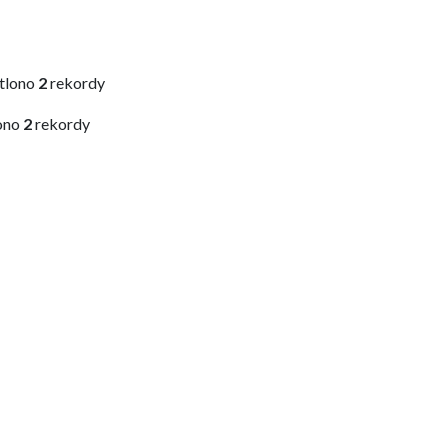
tlono
2
rekordy
ono
2
rekordy