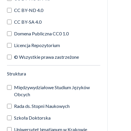
CC BY-ND 4.0
CC BY-SA 4.0
Domena Publiczna CC0 1.0
Licencja Repozytorium
© Wszystkie prawa zastrzeżone
(automatyczne przeładowanie treści)
Struktura
Międzywydziałowe Studium Języków
Obcych
Rada ds. Stopni Naukowych
Szkoła Doktorska
Uniwersytet Ignatianum w Krakowie