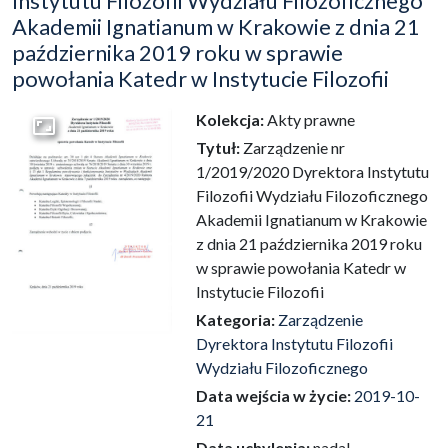
Instytutu Filozofii Wydziału Filozoficznego
Akademii Ignatianum w Krakowie z dnia 21
października 2019 roku w sprawie
powołania Katedr w Instytucie Filozofii
Kolekcja:
Akty prawne
Przejdź do zbioru
Tytuł:
Zarządzenie nr
1/2019/2020 Dyrektora Instytutu
Filozofii Wydziału Filozoficznego
Akademii Ignatianum w Krakowie
z dnia 21 października 2019 roku
w sprawie powołania Katedr w
Instytucie Filozofii
Kategoria:
Zarządzenie
Dyrektora Instytutu Filozofii
Wydziału Filozoficznego
Data wejścia w życie:
2019-10-
21
Data uchylenia:
nadal