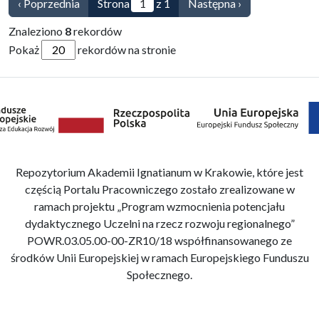
‹ Poprzednia
Strona
z 1
Następna ›
Znaleziono
8
rekordów
Pokaż
rekordów na stronie
Repozytorium Akademii Ignatianum w Krakowie, które jest
częścią Portalu Pracowniczego zostało zrealizowane w
ramach projektu „Program wzmocnienia potencjału
dydaktycznego Uczelni na rzecz rozwoju regionalnego”
POWR.03.05.00-00-ZR10/18 współfinansowanego ze
środków Unii Europejskiej w ramach Europejskiego Funduszu
Społecznego.