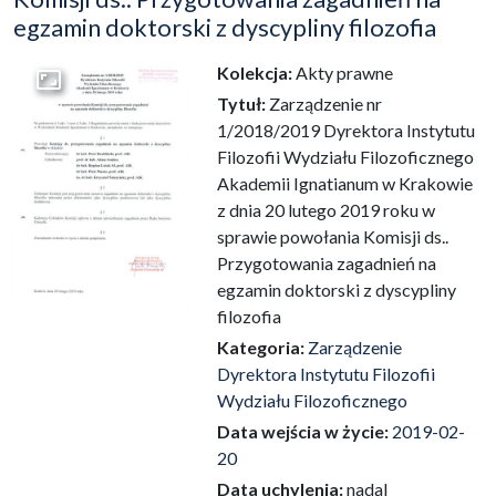
egzamin doktorski z dyscypliny filozofia
Kolekcja:
Akty prawne
Przejdź do zbioru
Tytuł:
Zarządzenie nr
1/2018/2019 Dyrektora Instytutu
Filozofii Wydziału Filozoficznego
Akademii Ignatianum w Krakowie
z dnia 20 lutego 2019 roku w
sprawie powołania Komisji ds..
Przygotowania zagadnień na
egzamin doktorski z dyscypliny
filozofia
Kategoria:
Zarządzenie
Dyrektora Instytutu Filozofii
Wydziału Filozoficznego
Data wejścia w życie:
2019-02-
20
Data uchylenia:
nadal