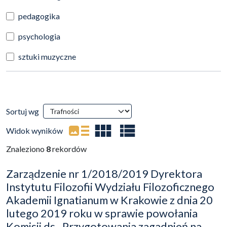
pedagogika
psychologia
sztuki muzyczne
Wyniki wyszukiwania
Sortuj wg
(automatyczne przeładowanie treści)
Widok wyników
Znaleziono
8
rekordów
Zarządzenie nr 1/2018/2019 Dyrektora
Instytutu Filozofii Wydziału Filozoficznego
Akademii Ignatianum w Krakowie z dnia 20
lutego 2019 roku w sprawie powołania
Komisji ds.. Przygotowania zagadnień na