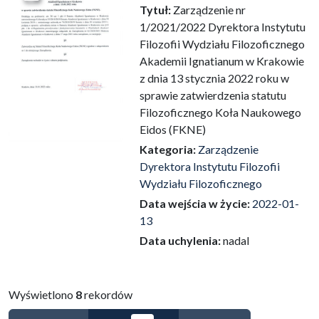
Przejdź do zbioru
Tytuł:
Zarządzenie nr
1/2021/2022 Dyrektora Instytutu
Filozofii Wydziału Filozoficznego
Akademii Ignatianum w Krakowie
z dnia 13 stycznia 2022 roku w
sprawie zatwierdzenia statutu
Filozoficznego Koła Naukowego
Eidos (FKNE)
Kategoria:
Zarządzenie
Dyrektora Instytutu Filozofii
Wydziału Filozoficznego
Data wejścia w życie:
2022-01-
13
Data uchylenia:
nadal
Wyświetlono
8
rekordów