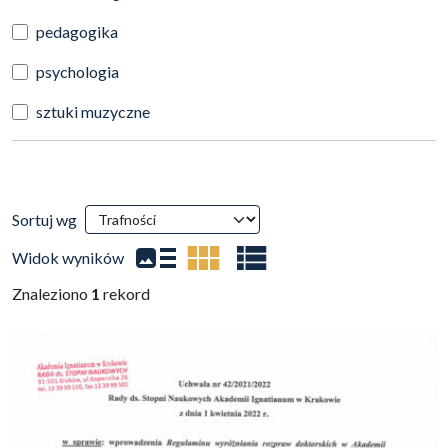
pedagogika
psychologia
sztuki muzyczne
Wyniki wyszukiwania
Sortuj wg
(automatyczne przeładowanie treści)
Widok wyników
Znaleziono
1
rekord