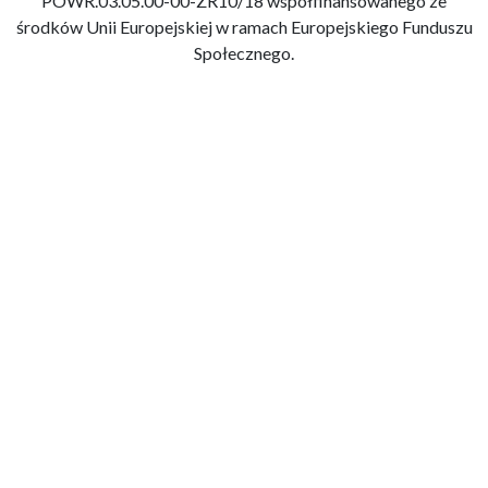
POWR.03.05.00-00-ZR10/18 współfinansowanego ze
środków Unii Europejskiej w ramach Europejskiego Funduszu
Społecznego.