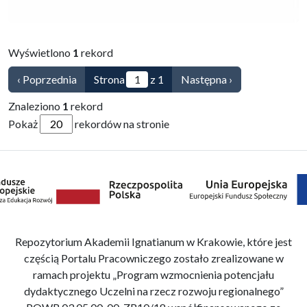
Przejdź do zbioru
Wyświetlono
1
rekord
‹ Poprzednia
Strona
z 1
Następna ›
Znaleziono
1
rekord
Pokaż
rekordów na stronie
Repozytorium Akademii Ignatianum w Krakowie, które jest
częścią Portalu Pracowniczego zostało zrealizowane w
ramach projektu „Program wzmocnienia potencjału
dydaktycznego Uczelni na rzecz rozwoju regionalnego”