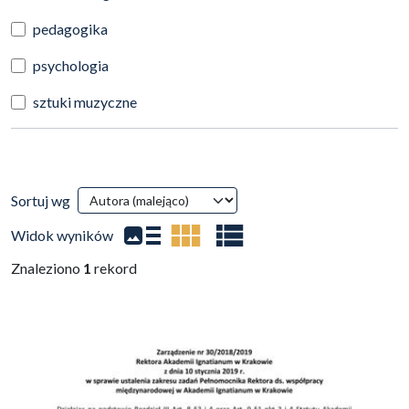
pedagogika
psychologia
sztuki muzyczne
Wyniki wyszukiwania
Sortuj wg
(automatyczne przeładowanie treści)
Widok wyników
Znaleziono
1
rekord