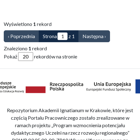
Przejdź do zbioru
Wyświetlono
1
rekord
‹ Poprzednia
Strona
z 1
Następna ›
Znaleziono
1
rekord
Pokaż
rekordów na stronie
Repozytorium Akademii Ignatianum w Krakowie, które jest
częścią Portalu Pracowniczego zostało zrealizowane w
ramach projektu „Program wzmocnienia potencjału
dydaktycznego Uczelni na rzecz rozwoju regionalnego”