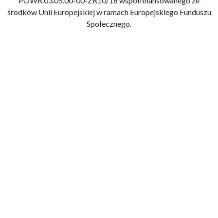
POWR.03.05.00-00-ZR10/18 współfinansowanego ze
środków Unii Europejskiej w ramach Europejskiego Funduszu
Społecznego.