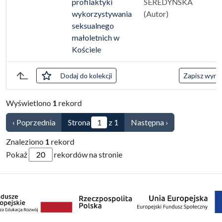
Przejdź do zbioru
profilaktyki
SEREDYŃSKA
wykorzystywania
(Autor)
seksualnego
małoletnich w
Kościele
zaznaczone
Dodaj
do kolekcji
Zapisz wynik
Lista pozycji
Wyświetlono
1
rekord
‹ Poprzednia
Strona
z 1
Następna ›
Znaleziono
1
rekord
Pokaż
rekordów na stronie