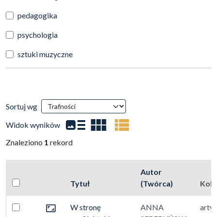
pedagogika
psychologia
sztuki muzyczne
Wyniki wyszukiwania
Sortuj wg
(automatyczne przeładowanie treści)
Widok wyników
Znaleziono
1
rekord
Autor
Pole wyboru
Tytuł
(Twórca)
Kole
Zaznacz wszystkie pozycje
Miniatura
W stronę
ANNA
arty
Zaznacz: W stronę profilaktyki wykorzystywania seksualn