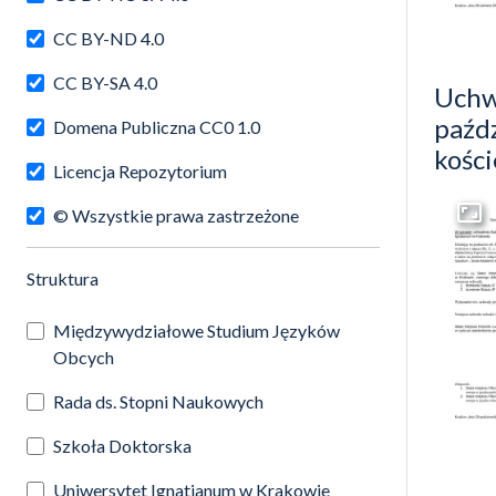
CC BY-ND 4.0
CC BY-SA 4.0
Uchw
paźdz
Domena Publiczna CC0 1.0
kośc
Licencja Repozytorium
© Wszystkie prawa zastrzeżone
Przej
(automatyczne przeładowanie treści)
Struktura
Międzywydziałowe Studium Języków
Obcych
Rada ds. Stopni Naukowych
Szkoła Doktorska
Uniwersytet Ignatianum w Krakowie