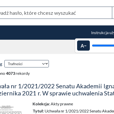
Instrukcja u
Pomniejszenie 
 przeładowanie treści)
ki wyszukiwania
wg
tyczne przeładowanie treści)
ono
4073
rekordy
ała nr 1/2021/2022 Senatu Akademii Igna
ziernika 2021 r. W sprawie uchwalenia St
Kolekcja:
Akty prawne
dź do zbioru
Tytuł:
Uchwała nr 1/2021/2022 Senatu Akademi