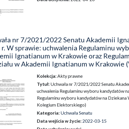
ała nr 7/2021/2022 Senatu Akademii Igna
 r. W sprawie: uchwalenia Regulaminu wy
emii Ignatianum w Krakowie oraz Regula
iału w Akademii Ignatianum w Krakowie 
Kolekcja:
Akty prawne
dź do zbioru
Tytuł:
Uchwała nr 7/2021/2022 Senatu Akademi
uchwalenia Regulaminu wyboru kandydatów na
Regulaminu wyboru kandydatów na Dziekana 
Kolegium Elektorskiego)
Kategoria:
Uchwała Senatu
Data wejścia w życie:
2022-03-15
Data uchylenia:
nadal