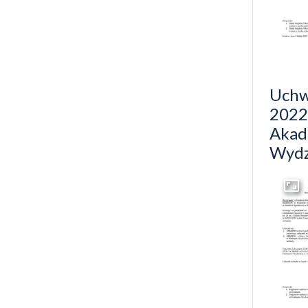
Uchw
2022
Akad
Wydz
Przej