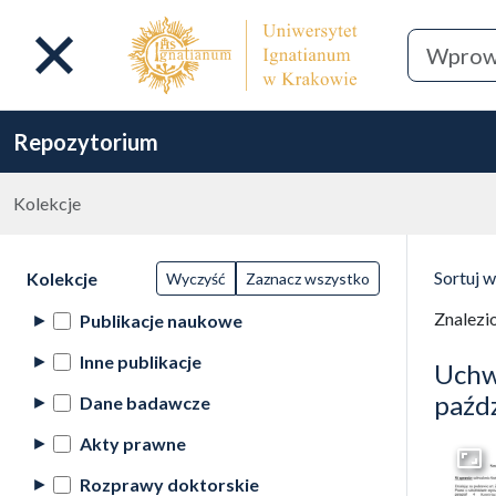
Repozytorium
Kolekcje
Lista wyników wyszukiwania
Filtry wyszukiwania (automatyczne
Wyni
Akcje na kolekcjach
(automatyczne przeładowanie treści)
Sortuj 
Kolekcje
Wyczyść
Zaznacz wszystko
(automa
Znalezi
Publikacje naukowe
Inne publikacje
Uchw
paźd
Dane badawcze
Akty prawne
Przej
Rozprawy doktorskie