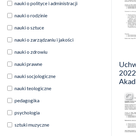
nauki o polityce i administracji
nauki o rodzinie
nauki o sztuce
nauki o zarządzaniu i jakości
nauki o zdrowiu
Uchw
nauki prawne
2022 
nauki socjologiczne
Akad
nauki teologiczne
pedagogika
Przej
psychologia
sztuki muzyczne