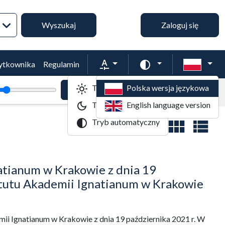
Wyszukiwanie zaawansowane
Wyszukaj
Zaloguj się
Rozmiar tekstu
Zmień schemat kol
żytkownika
Regulamin
Tryb jasny
Polska wersja językowa
tekstu
Powiększenie tekstu
Domyślny rozmiar tekstu
Tryb ciemny
English language version
Tryb automatyczny
Widok wyników
tianum w Krakowie z dnia 19
atutu Akademii Ignatianum w Krakowie
i Ignatianum w Krakowie z dnia 19 października 2021 r. W