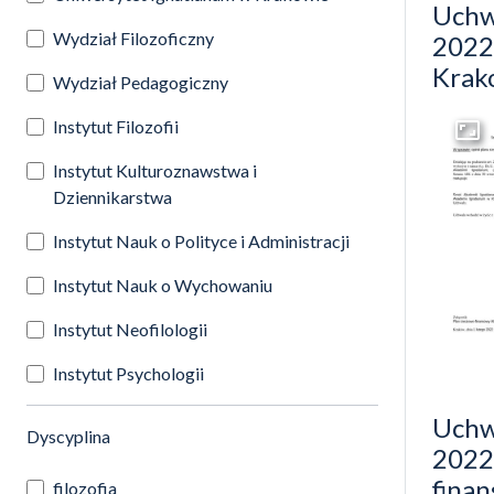
Uchw
Wydział Filozoficzny
2022 
Krako
Wydział Pedagogiczny
Instytut Filozofii
Przej
Instytut Kulturoznawstwa i
Dziennikarstwa
Instytut Nauk o Polityce i Administracji
Instytut Nauk o Wychowaniu
Instytut Neofilologii
Instytut Psychologii
Uchw
(automatyczne przeładowanie treści)
Dyscyplina
2022
fina
filozofia