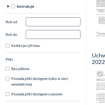
Instrukcje
Rok od
Rok do
Kolekcja cyfrowa
Uchw
(automatyczne przeładowanie treści)
Pliki
2022 
Bez plików
Przej
Posiada pliki dostępne tylko w sieci
wewnętrznej
Posiada pliki dostępne czasowo