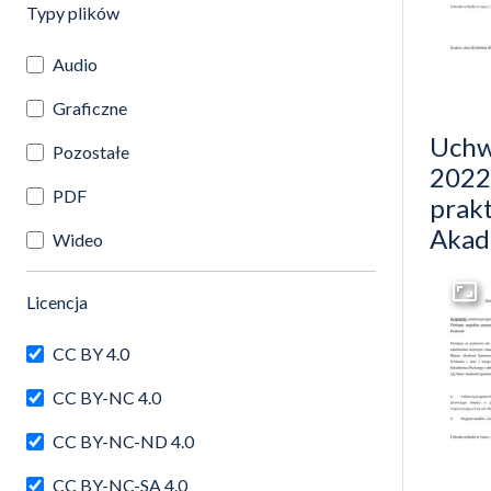
(automatyczne przeładowanie treści)
Typy plików
Audio
Graficzne
Uchw
Pozostałe
2022 
PDF
prak
Akad
Wideo
(automatyczne przeładowanie treści)
Licencja
Przej
CC BY 4.0
CC BY-NC 4.0
CC BY-NC-ND 4.0
CC BY-NC-SA 4.0